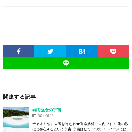
関連する記事
弱肉強食の宇宙
2024.06.23
チャオ！ 心に栄養を与えるNE運命解析士 大内です！ 泡の数
ほど存在するという宇宙 宇宙はただ一つの ユニバースでは