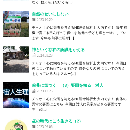
なく 数えられないくら[…]
自然のせいにしない
2023.10.20
チャオ！ 心に栄養を与えるNE運命解析士 大内です！ 毎年 有
機で育てる田んぼの手伝いを 地元の子ども達と一緒にしてい
ます 今年も 無事に稲が[…]
神という存在の認識をかえる
2024.03.28
チャオ！ 心に栄養を与えるNE運命解析士 大内です！ 今回は
神について触れていますので 自分なりの 神についての考え
をもっている人は スルー[…]
前兆に気づく （8）要因を知る 対人
2023.12.23
チャオ！ 心に栄養を与えるNE運命解析士 大内です！ 肉体の
異常の要因はこちら 今回は 対人に異常が起きる要因です
💜 必[…]
昼の時代はこう生きる（2）
2023.06.06