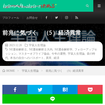
プロフィール
お問合せ
前兆に気づく （5）経済異常
2023.12.20
宇宙人生理論
NE運命解析士
,
NE運命解析士大内
,
NE運命解析学
,
フォローアップセ
ッション
,
マスターオブライフ協会
,
今年の運勢
,
宇宙人生理論
,
昼の時
代
,
本当の自分へのパスポート
,
異常
,
経済
宇宙人生理論
前兆に気づく （5）経済異常
HOME