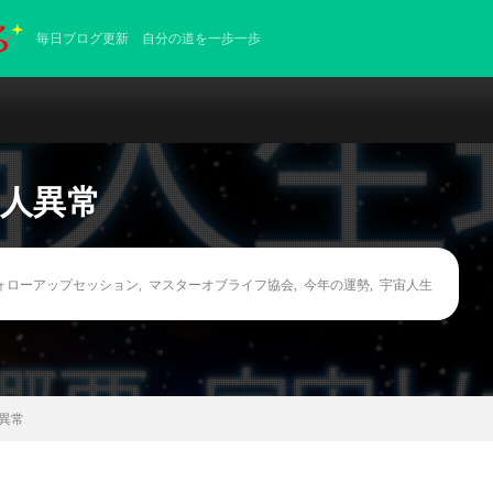
毎日ブログ更新 自分の道を一歩一歩
対人異常
ォローアップセッション
,
マスターオブライフ協会
,
今年の運勢
,
宇宙人生
異常