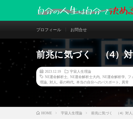
プロフィール
お問合せ
前兆に気づく （4）
2023.12.19
宇宙人生理論
NE運命解析士
,
NE運命解析士大内
,
NE運命解析学
,
フ
理論
,
対人
,
昼の時代
,
本当の自分へのパスポート
,
異常
宇宙人生理論
前兆に気づく （4）対人
HOME