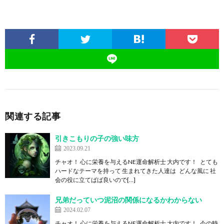
関連する記事
引きこもりの子の強い味方
2023.09.21
チャオ！ 心に栄養を与えるNE運命解析士 大内です！ とても
ハードなテーマを持って 生まれてきた人達は どんな風に 社
会の役に立てばば良いので[…]
兄弟だっていつ泥沼の関係になるかわからない
2024.02.07
チャオ！ 心に栄養を与えるNE運命解析士 大内です！ 今の時