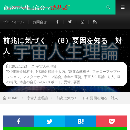
プロフィール
お問合せ
前兆に気づく （8）要因を知る 対
人
2023.12.23
宇宙人生理論
NE運命解析士
,
NE運命解析士大内
,
NE運命解析学
,
フォローアップセ
ッション
,
マスターオブライフ協会
,
今年の運勢
,
宇宙人生理論
,
対人
,
昼
の時代
,
本当の自分へのパスポート
,
異常
,
要因
宇宙人生理論
前兆に気づく （8）要因を知る 対人
HOME