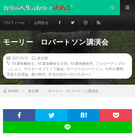
プロフィール
お問合せ
モーリー ロバートソン講演会
2023.10.31
未分類
NE運命解析士
,
NE運命解析士大内
,
NE運命解析学
,
フォローアップセ
ッション
,
マスターオブライフ協会
,
モーリーロバートソン
,
今年の運勢
,
宇宙人生理論
,
昼の時代
,
本当の自分へのパスポート
未分類
モーリー ロバートソン講演会
HOME