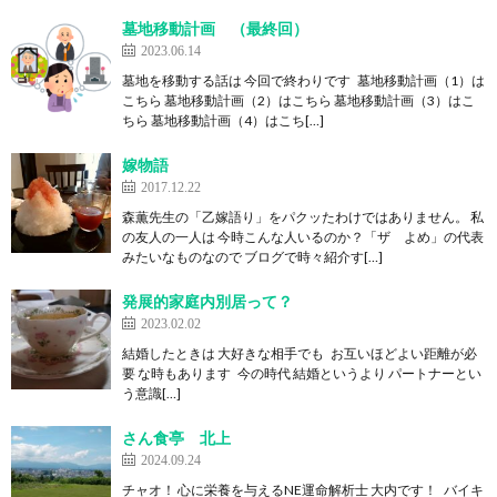
墓地移動計画 （最終回）
2023.06.14
墓地を移動する話は 今回で終わりです 墓地移動計画（1）は
こちら 墓地移動計画（2）はこちら 墓地移動計画（3）はこ
ちら 墓地移動計画（4）はこち[…]
嫁物語
2017.12.22
森薫先生の「乙嫁語り」をパクッたわけではありません。 私
の友人の一人は 今時こんな人いるのか？「ザ よめ」の代表
みたいなものなので ブログで時々紹介す[…]
発展的家庭内別居って？
2023.02.02
結婚したときは 大好きな相手でも お互いほどよい距離が必
要 な時もあります 今の時代 結婚というより パートナーとい
う意識[…]
さん食亭 北上
2024.09.24
チャオ！ 心に栄養を与えるNE運命解析士 大内です！ バイキ