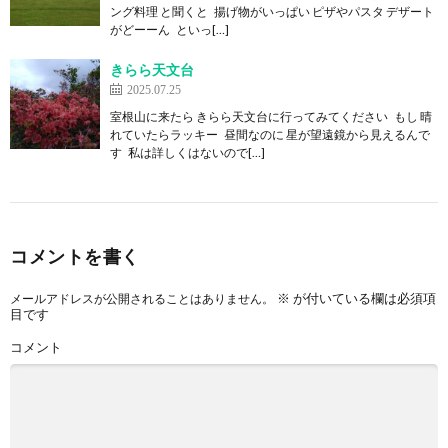
ング料理 と聞くと 揚げ物がいっぱい ピザやパスタ デザート
がどーーん といっ[…]
きらら天文台
2025.07.25
室根山に来たら きらら天文台に行ってみてください もし 晴
れていたらラッキー 昼間なのに 星が望遠鏡から見えるんで
す 私は詳しくはないので[…]
コメントを書く
※
が付いている欄は必須項
メールアドレスが公開されることはありません。
目です
コメント