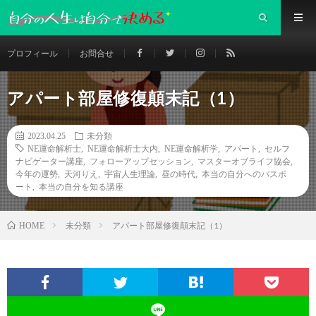
プロフィール
お問合せ
アパート部屋修復顛末記（1）
2023.04.25
未分類
NE運命解析士
,
NE運命解析士大内
,
NE運命解析学
,
アパート
,
セルフ
ナビゲーター講座
,
フォローアップセッション
,
マスターオブライフ協会
,
今年の運勢
,
天河りえ
,
宇宙人生理論
,
昼の時代
,
本当の自分へのパスポ
ート
,
本当の自分を知る講座
未分類
アパート部屋修復顛末記（1）
HOME