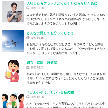
入社したらブラックだった！とならないために
2020.10.30
コロナ禍ですが、就活を頑張っている方 沢山いらっしゃるの
ではないでしょうか？ 上西先生の講演会で なるほどと思った
情報がありますのでお伝えしますね 突[…]
どんなに隠しても分ってしまう
2020.01.16
ある方が うちの会社でしばし談笑。 その中で 「どんな動物
でも優しく育てれば優しくなるんだ」 「ウチの場合はそうだ
からさ」と 優しそうな笑顔で言ってい[…]
網玄 盛岡 居酒屋
2025.02.03
初めて訪れました 菜園にある 網玄 色々なサイトの評価も 結
構高い！ 今回 忘年会で行くことになったんだけど これは期
待出来そう！ 今[…]
「かわいそう」という言葉の闇
2021.03.30
ふと「かわいそう」という言葉について考えてみました お金
がなくてかわいそう 両親がいなくてかわいそう 友達がいなく