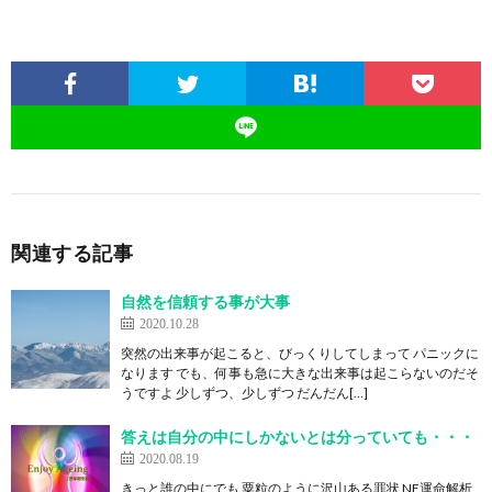
関連する記事
自然を信頼する事が大事
2020.10.28
突然の出来事が起こると、びっくりしてしまって パニックに
なります でも、何事も急に大きな出来事は起こらないのだそ
うですよ 少しずつ、少しずつ だんだん[…]
答えは自分の中にしかないとは分っていても・・・
2020.08.19
きっと誰の中にでも 粟粒のように沢山ある罪状 NE運命解析