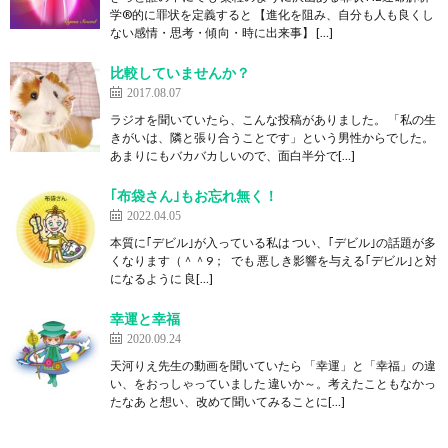
学®的に罪状を定義すると 【進化を阻み、自分も人も良くし
ない感情・思考・傾向・時に出来事】 […]
比較していませんか？
2017.08.07
ラジオを聞いていたら、こんな投稿がありました。 「私の生
きがいは、隣と張り合うことです」という男性からでした。
あまりにもバカバカしいので、面白半分で[…]
｢布袋さん｣もお忘れ無く！
2022.04.05
本質に｢デビル｣が入っている私は つい、｢デビル｣の話題が多
くなります（＾＾9； でも 悪しき影響を与える｢デビル｣と対
になるように 良[…]
幸運と幸福
2020.09.24
天河りえ先生の動画を聞いていたら 「幸運」と「幸福」の違
い、をおっしゃっていました 違いか～。考えたこともなかっ
たなあ と想い、改めて聞いてみることに[…]