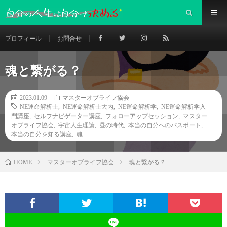
プロフィール
お問合せ
魂と繋がる？
2023.01.09
マスターオブライフ協会
NE運命解析士
,
NE運命解析士大内
,
NE運命解析学
,
NE運命解析学入
門講座
,
セルフナビゲーター講座
,
フォローアップセッション
,
マスター
オブライフ協会
,
宇宙人生理論
,
昼の時代
,
本当の自分へのパスポート
,
本当の自分を知る講座
,
魂
マスターオブライフ協会
魂と繋がる？
HOME