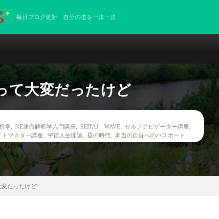
毎日ブログ更新 自分の道を一歩一歩
って大変だったけど
解析学
,
NE運命解析学入門講座
,
SEITAI WAVE
,
セルフナビゲーター講座
,
イトマスター講座
,
宇宙人生理論
,
昼の時代
,
本当の自分へのパスポート
大変だったけど