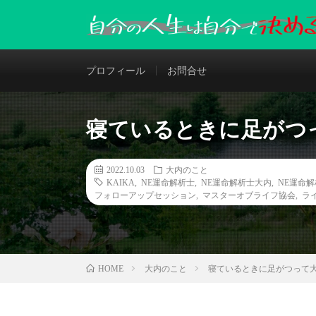
プロフィール
お問合せ
寝ているときに足がつ
2022.10.03
大内のこと
KAIKA
,
NE運命解析士
,
NE運命解析士大内
,
NE運命
フォローアップセッション
,
マスターオブライフ協会
,
ラ
大内のこと
寝ているときに足がつって
HOME