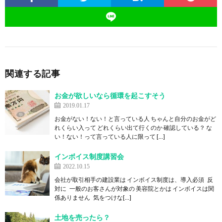
関連する記事
お金が欲しいなら循環を起こすそう
2019.01.17
お金がない！ない！と言っている人 ちゃんと自分のお金がど
れくらい入って どれくらい出て行くのか 確認している？ な
い！ない！って言っている人に限って […]
インボイス制度講習会
2022.10.15
会社が取引相手の建設業は インボイス制度は、導入必須 反
対に 一般のお客さんが対象の 美容院とかは インボイスは関
係ありません 気をつけな[…]
土地を売ったら？