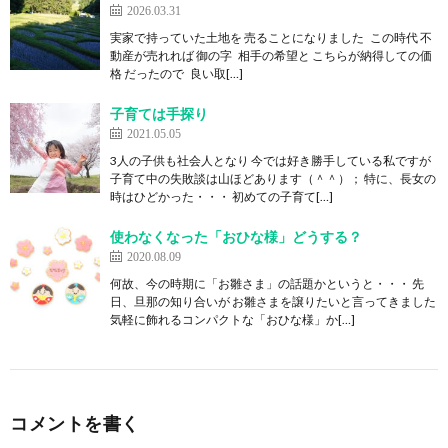
2026.03.31
実家で持っていた土地を 売ることになりました この時代 不
動産が売れれば 御の字 相手の希望と こちらが納得しての価
格 だったので 良い取[…]
子育ては手探り
2021.05.05
3人の子供も社会人となり 今では好き勝手している私ですが
子育て中の失敗談は山ほどあります（＾＾）； 特に、長女の
時はひどかった・・・ 初めての子育て[…]
使わなくなった「おひな様」どうする？
2020.08.09
何故、今の時期に「お雛さま」の話題かというと・・・ 先
日、旦那の知り合いが お雛さまを譲りたいと言ってきました
気軽に飾れるコンパクトな「おひな様」か[…]
コメントを書く