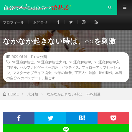
プロフィール
お問合せ
なかなか起きない時は、○○を刺激
2022.06.01
未分類
NE運命解析士
,
NE運命解析士大内
,
NE運命解析学
,
NE運命解析学入
門講座
,
セルフナビゲーター講座
,
ピラティス
,
フォローアップセッショ
ン
,
マスターオブライフ協会
,
今年の運勢
,
宇宙人生理論
,
昼の時代
,
本当
の自分へのパスポート
,
起こす
未分類
なかなか起きない時は、○○を刺激
HOME