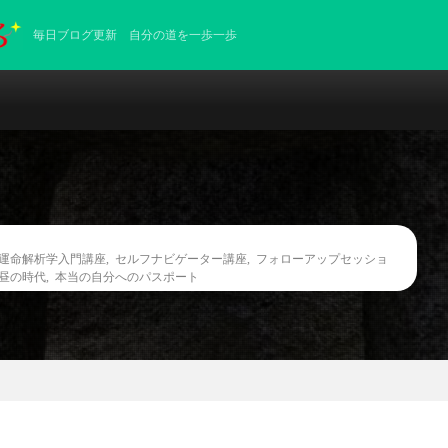
毎日ブログ更新 自分の道を一歩一歩
E運命解析学入門講座
,
セルフナビゲーター講座
,
フォローアップセッショ
昼の時代
,
本当の自分へのパスポート