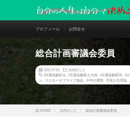
プロフィール
お問合せ
総合計画審議会委員
2021.07.03
大内のこと
NE運命解析士
,
NE運命解析士大内
,
NE運命解析学
,
N
ン
,
マスターオブライフ協会
,
今年の運勢
,
宇宙人生理論
,
大内のこと
総合計画審議会委員
HOME