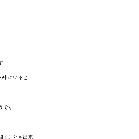
す
の中にいると
うです
聞くことも出来