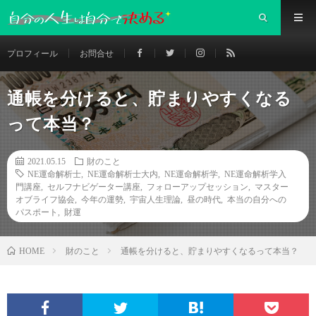
プロフィール
お問合せ
通帳を分けると、貯まりやすくなる
って本当？
2021.05.15
財のこと
NE運命解析士
,
NE運命解析士大内
,
NE運命解析学
,
NE運命解析学入
門講座
,
セルフナビゲーター講座
,
フォローアップセッション
,
マスター
オブライフ協会
,
今年の運勢
,
宇宙人生理論
,
昼の時代
,
本当の自分への
パスポート
,
財運
財のこと
通帳を分けると、貯まりやすくなるって本当？
HOME