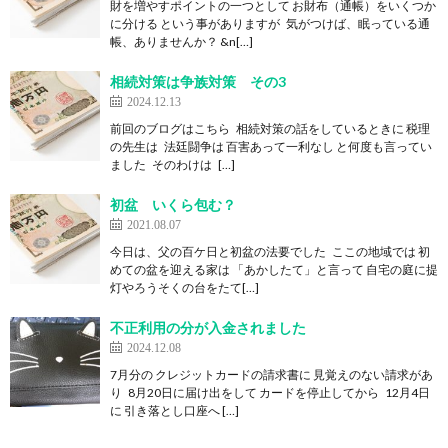
財を増やすポイントの一つとして お財布（通帳）をいくつか
に分ける という事がありますが 気がつけば、眠っている通
帳、ありませんか？ &n[…]
相続対策は争族対策 その3
2024.12.13
前回のブログはこちら 相続対策の話をしているときに 税理
の先生は 法廷闘争は 百害あって一利なし と何度も言ってい
ました そのわけは […]
初盆 いくら包む？
2021.08.07
今日は、父の百ケ日と初盆の法要でした ここの地域では 初
めての盆を迎える家は 「あかしたて」と言って 自宅の庭に提
灯やろうそくの台をたて[…]
不正利用の分が入金されました
2024.12.08
7月分の クレジットカードの請求書に 見覚えのない請求があ
り 8月20日に届け出をして カードを停止してから 12月4日
に 引き落とし口座へ […]