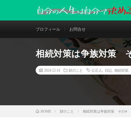
プロフィール
お問合せ
相続対策は争族対策 
2024.12.14
財のこと
公正人
,
日記
,
相続対策
,
財のこと
相続対策は争族対策 その4
HOME