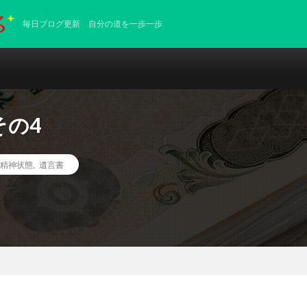
毎日ブログ更新 自分の道を一歩一歩
その4
精神状態
,
遺言書