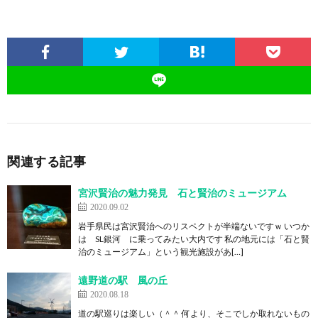
関連する記事
宮沢賢治の魅力発見 石と賢治のミュージアム
2020.09.02
岩手県民は宮沢賢治へのリスペクトが半端ないですｗ いつか
は SL銀河 に乗ってみたい大内です 私の地元には「石と賢
治のミュージアム」という観光施設があ[…]
遠野道の駅 風の丘
2020.08.18
道の駅巡りは楽しい（＾＾ 何より、そこでしか取れないもの