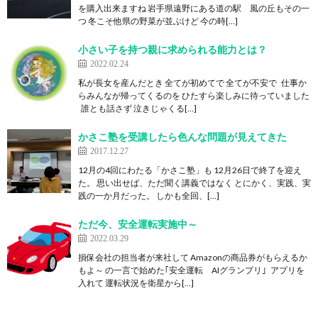
を購入出来ますね 岩手県遠野にある道の駅 風の丘もその一
つ 冬こそ他県の野菜が並ぶけど 今の時[…]
小さい子を持つ親に求められる能力とは？
2022.02.24
私が長女を産んだとき 全てが初めてで 全てが不安で 仕事か
らみんなが帰ってくるのを ひたすら楽しみに待っていました
誰とも話さず 泣きじゃくる[…]
かさこ塾を受講したら色んな問題が見えてきた
2017.12.27
12月の4回にわたる「かさこ塾」も 12月26日で終了を迎え
た。 思い出せば、ただ聞く講義ではなく とにかく、実践、実
践の一か月だった。 しかも全回、[…]
ただ今、安全運転実施中～
2022.03.29
損保会社の担当者が来社して Amazonの商品券がもらえるか
もよ～ の一言で始めた｢安全運転 AIグランプリ｣ アプリを
入れて 運転状況を衛星から[…]