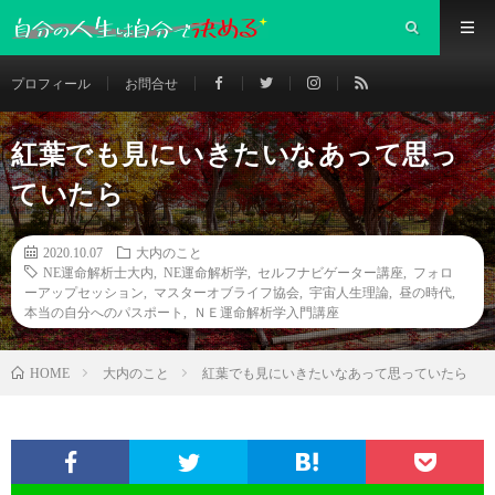
プロフィール
お問合せ
紅葉でも見にいきたいなあって思っ
ていたら
2020.10.07
大内のこと
NE運命解析士大内
,
NE運命解析学
,
セルフナビゲーター講座
,
フォロ
ーアップセッション
,
マスターオブライフ協会
,
宇宙人生理論
,
昼の時代
,
本当の自分へのパスポート
,
ＮＥ運命解析学入門講座
大内のこと
紅葉でも見にいきたいなあって思っていたら
HOME