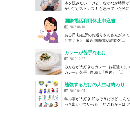
本を読みたい！ けど、なかなか時間が
かい字がストレス！ と思っていた私に 
国際電話利用休止申込書
2026.06.10
ある日 駐在所のお巡りさんさんが来て
と答えると 最近 国際電話詐欺グ[…]
カレーが苦手なわけ
2022.12.07
みんなが大好きなカレー お昼近くに 
カレーが苦手 原因は「豚肉」 […]
勉強するだけの人生は終わり
2019.04.05
学ぶ事が大好き 私もそうだけど こん
っち出かけていったけど これからは ア