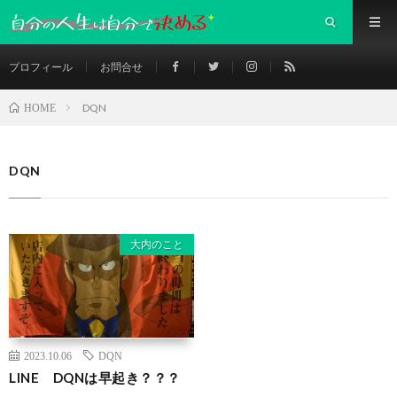
プロフィール
お問合せ
DQN
HOME
DQN
大内のこと
2023.10.06
DQN
LINE DQNは早起き？？？