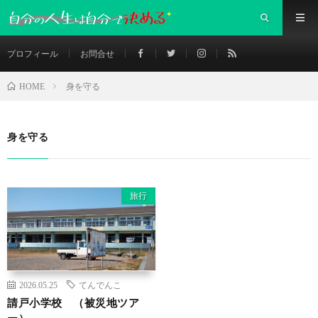
プロフィール
お問合せ
身を守る
HOME
身を守る
旅行
2026.05.25
てんでんこ
請戸小学校 （被災地ツア
ー）