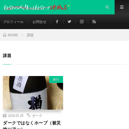
プロフィール
お問合せ
課題
HOME
課題
旅行
2026.05.29
ダーク
ダークではなくホープ（被災
地ツアー）