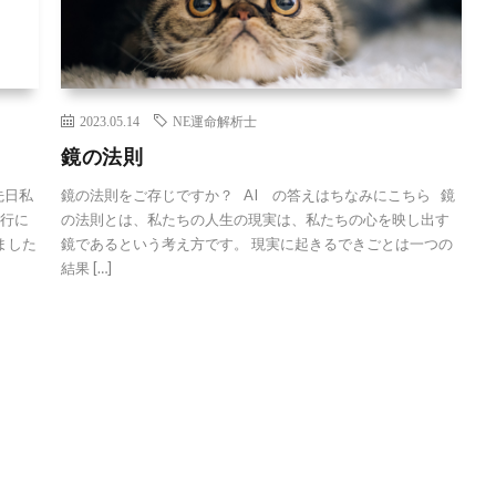
2023.05.14
NE運命解析士
鏡の法則
先日私
鏡の法則をご存じですか？ AI の答えはちなみにこちら 鏡
旅行に
の法則とは、私たちの人生の現実は、私たちの心を映し出す
ました
鏡であるという考え方です。 現実に起きるできごとは一つの
結果 […]