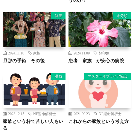
健康
未分類
2024.11.10
家族
2024.11.09
好印象
旦那の手術 その後
患者 家族 が安心の病院
漫画
マスターオブライフ協会
2023.12.15
NE運命解析士
2021.09.23
NE運命解析士
家族という枠で苦しい人もい
これからの家族という考え方
る