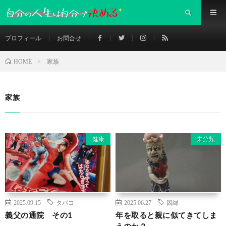
プロフィール
お問合せ
家族
HOME
家族
健康
未分類
2025.09.15
タバコ
2025.06.27
因縁
義父の通院 その1
年を取ると親に似てきてしま
うのか？