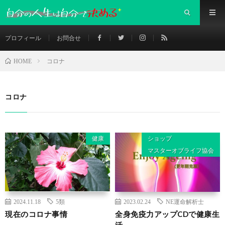
プロフィール
お問合せ
コロナ
HOME
コロナ
健康
ショップ
マスターオブライフ協会
2024.11.18
5類
2023.02.24
NE運命解析士
現在のコロナ事情
全身免疫力アップCDで健康生
活