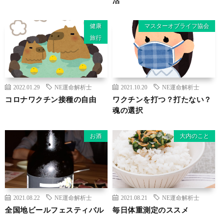
健康
マスターオブライフ協会
旅行
2022.01.29
NE運命解析士
2021.10.20
NE運命解析士
コロナワクチン接種の自由
ワクチンを打つ？打たない？
魂の選択
お酒
大内のこと
2021.08.22
NE運命解析士
2021.08.21
NE運命解析士
全国地ビールフェスティバル
毎日体重測定のススメ