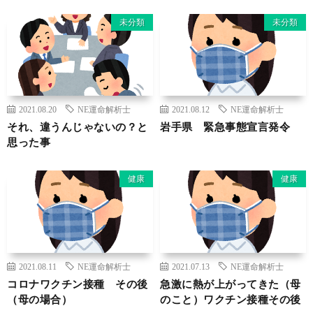
未分類
未分類
2021.08.20
NE運命解析士
2021.08.12
NE運命解析士
それ、違うんじゃないの？と
岩手県 緊急事態宣言発令
思った事
健康
健康
2021.08.11
NE運命解析士
2021.07.13
NE運命解析士
コロナワクチン接種 その後
急激に熱が上がってきた（母
（母の場合）
のこと）ワクチン接種その後