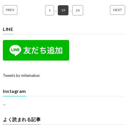
PREV
NEXT
1
…
19
…
26
LINE
Tweets by mitemakun
Instagram
…
よく読まれる記事