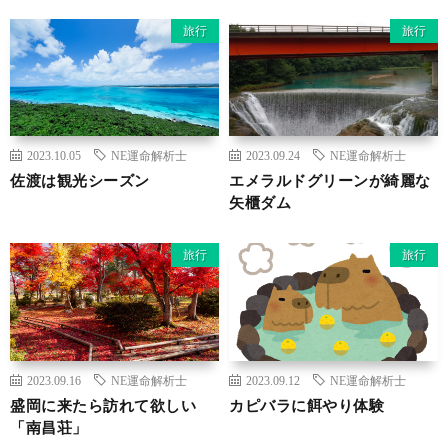
旅行
旅行
2023.10.05
NE運命解析士
2023.09.24
NE運命解析士
佐渡は観光シーズン
エメラルドグリーンが綺麗な
矢櫃ダム
旅行
旅行
2023.09.16
NE運命解析士
2023.09.12
NE運命解析士
盛岡に来たら訪れて欲しい
カピバラに餌やり体験
「南昌荘」