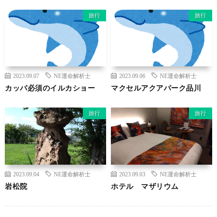
旅行
旅行
2023.09.07
NE運命解析士
2023.09.06
NE運命解析士
カッパ必須のイルカショー
マクセルアクアパーク品川
旅行
旅行
2023.09.04
NE運命解析士
2023.09.03
NE運命解析士
岩松院
ホテル マザリウム