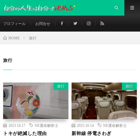
プロフィール
お問合せ
旅行
HOME
旅行
旅行
旅行
2023.10.17
NE運命解析士
2023.10.14
NE運命解析士
トキが絶滅した理由
新幹線 停電さわぎ