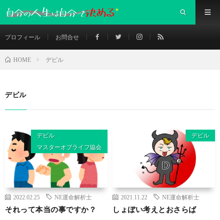
プロフィール
お問合せ
デビル
HOME
デビル
デビル
デビル
マスターオブライフ協会
2022.02.25
NE運命解析士
2021.11.22
NE運命解析士
それって本当の事ですか？
しょぼい考えとおさらば