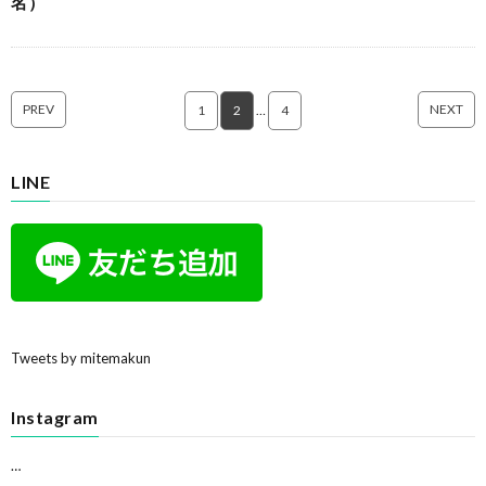
名）
PREV
NEXT
1
2
…
4
LINE
Tweets by mitemakun
Instagram
…