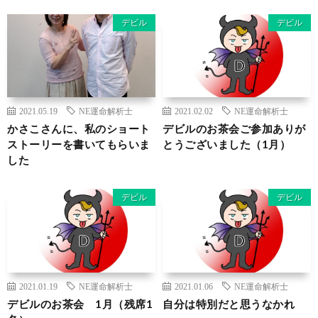
デビル
デビル
2021.05.19
NE運命解析士
2021.02.02
NE運命解析士
かさこさんに、私のショート
デビルのお茶会ご参加ありが
ストーリーを書いてもらいま
とうございました（1月）
した
デビル
デビル
2021.01.19
NE運命解析士
2021.01.06
NE運命解析士
デビルのお茶会 1月（残席1
自分は特別だと思うなかれ