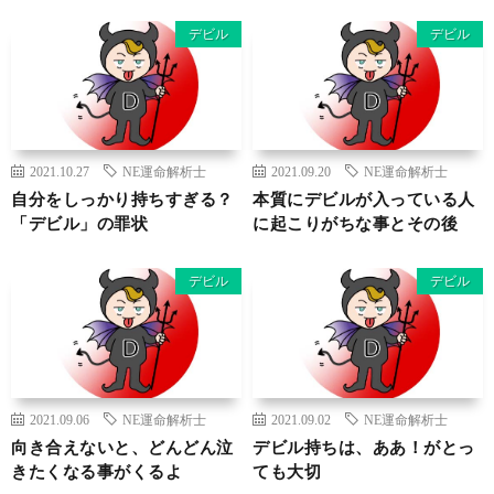
デビル
デビル
2021.10.27
NE運命解析士
2021.09.20
NE運命解析士
自分をしっかり持ちすぎる？
本質にデビルが入っている人
「デビル」の罪状
に起こりがちな事とその後
デビル
デビル
2021.09.06
NE運命解析士
2021.09.02
NE運命解析士
向き合えないと、どんどん泣
デビル持ちは、ああ！がとっ
きたくなる事がくるよ
ても大切