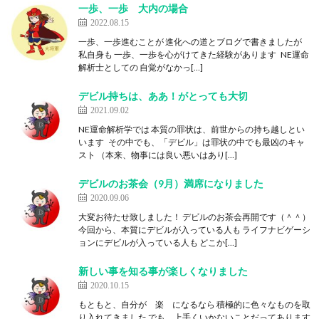
一歩、一歩 大内の場合
2022.08.15
一歩、一歩進むことが 進化への道とブログで書きましたが
私自身も 一歩、一歩を心がけてきた経験があります NE運命
解析士としての 自覚がなかっ[…]
デビル持ちは、ああ！がとっても大切
2021.09.02
NE運命解析学では 本質の罪状は、前世からの持ち越しとい
います その中でも、「デビル」は罪状の中でも最凶のキャ
スト （本来、物事には良い悪いはあり[…]
デビルのお茶会（9月）満席になりました
2020.09.06
大変お待たせ致しました！ デビルのお茶会再開です（＾＾）
今回から、本質にデビルが入っている人も ライフナビゲーシ
ョンにデビルが入っている人も どこか[…]
新しい事を知る事が楽しくなりました
2020.10.15
もともと、自分が 楽 になるなら 積極的に色々なものを取
り入れてきました でも、上手くいかないことだってあります