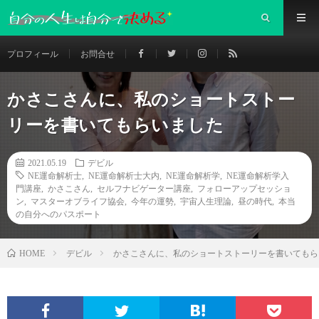
プロフィール
お問合せ
かさこさんに、私のショートストー
リーを書いてもらいました
2021.05.19
デビル
NE運命解析士
,
NE運命解析士大内
,
NE運命解析学
,
NE運命解析学入
門講座
,
かさこさん
,
セルフナビゲーター講座
,
フォローアップセッショ
ン
,
マスターオブライフ協会
,
今年の運勢
,
宇宙人生理論
,
昼の時代
,
本当
の自分へのパスポート
デビル
かさこさんに、私のショートストーリーを書いてもら
HOME