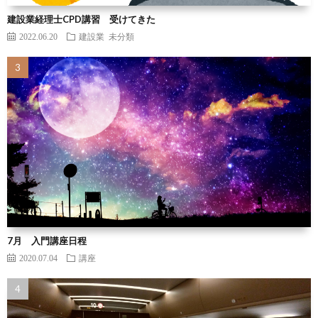
建設業経理士CPD講習 受けてきた
2022.06.20
建設業
未分類
7月 入門講座日程
2020.07.04
講座