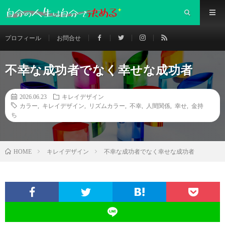
プロフィール
お問合せ
不幸な成功者でなく幸せな成功者
2026.06.23
キレイデザイン
カラー
,
キレイデザイン
,
リズムカラー
,
不幸
,
人間関係
,
幸せ
,
金持
ち
キレイデザイン
不幸な成功者でなく幸せな成功者
HOME