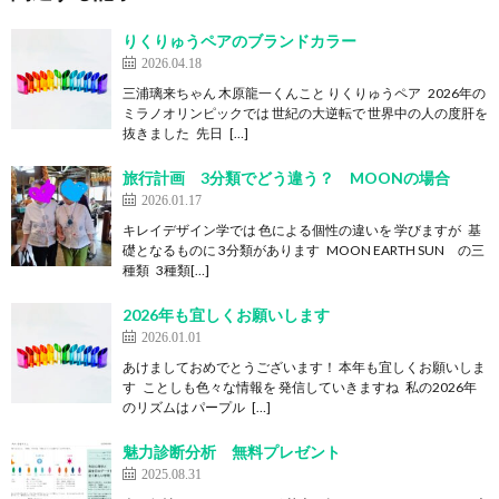
りくりゅうペアのブランドカラー
2026.04.18
三浦璃来ちゃん 木原龍一くんこと りくりゅうペア 2026年の
ミラノオリンピックでは 世紀の大逆転で 世界中の人の度肝を
抜きました 先日 […]
旅行計画 3分類でどう違う？ MOONの場合
2026.01.17
キレイデザイン学では 色による個性の違いを 学びますが 基
礎となるものに 3分類があります MOON EARTH SUN の三
種類 3種類[…]
2026年も宜しくお願いします
2026.01.01
あけましておめでとうございます！ 本年も宜しくお願いしま
す ことしも色々な情報を 発信していきますね 私の2026年
のリズムは パープル […]
魅力診断分析 無料プレゼント
2025.08.31