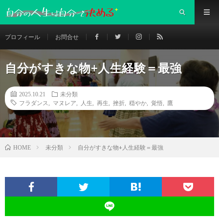
プロフィール
お問合せ
自分がすきな物+人生経験＝最強
2025.10.21
未分類
フラダンス
,
マヌレア
,
人生
,
再生
,
挫折
,
穏やか
,
覚悟
,
鷹
未分類
自分がすきな物+人生経験＝最強
HOME