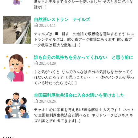
港からホテルまで タクシーを使いました そのときに 色々な
話が[…]
自然派レストラン テイルズ
2022.04.11
ティルズは Till 耕す の造語で 収穫物を意味するそう レス
トランテイルズは、館ケ森アーク牧場にあります 館ケ森ア
ーク牧場は 巨大な敷地に[…]
誰も自分の気持ちを分かってくれない と思う前に
2025.04.29
ふと気がつくと なんでみんなは 自分の気持ちを 分かってく
れないんだろう？ と思うことが・・・ 体やメンタルが 弱っ
ている時だったら そん[…]
全国福利厚生共済会に入会お誘いを受けました
2024.09.26
チャオ！ 心に栄養を与えるNE運命解析士 大内です！ ネット
で 全国福利厚生共済会と調べると ネットワークビジネス ネ
ズミ講 と沢山出てきます[…]