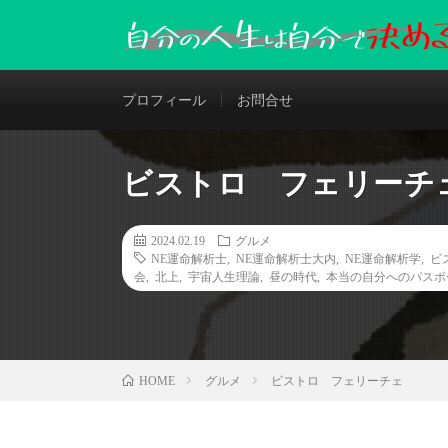
プロフィール
お問合せ
ビストロ フェリーチ
2024.02.19
グルメ
NE運命解析士
,
NE運命解析士大内
,
NE運命解析学
,
ビ
会
,
北上
,
宇宙人生理論
,
昼の時代
,
本当の自分へのパスポ
グルメ
ビストロ フェリーチェ
HOME