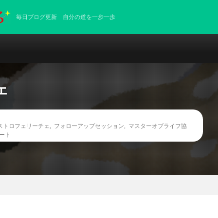
毎日ブログ更新 自分の道を一歩一歩
ェ
ストロフェリーチェ
,
フォローアップセッション
,
マスターオブライフ協
ート