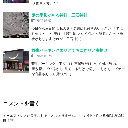
大晦日の夜に […]
鬼の手形がある神社 三石神社
2022.06.02
今日から三日間は 私の盛岡探訪にお付き合い下さい さては
じめは・・・ 実は、｢岩手県｣という件名の 語源になった神
社があります それが「三石神[…]
菅生パーキングエリアでおにぎりと唐揚げ
2026.03.25
菅生パーキング（下り）は 宮城県だけでなく 他の県のお土
産も 扱っているから 見ているだけで楽しい しかも マイナー
な商品もあって 見つけ[…]
コメントを書く
※
が付いている欄は必須項
メールアドレスが公開されることはありません。
目です