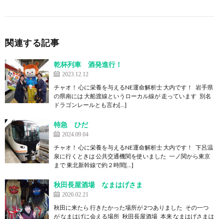
関連する記事
乾杯列車 酒発進行！
2023.12.12
チャオ！ 心に栄養を与えるNE運命解析士 大内です！ 岩手県
の県南には 大船渡線というローカル線が 走っています 別名
ドラゴンレールとも言わ[…]
特急 ひだ
2024.09.04
チャオ！ 心に栄養を与えるNE運命解析士 大内です！ 下呂温
泉に行くときは 公共交通機関を使いました 一ノ関から東京
まで 東北新幹線で約２時間[…]
秋田長屋酒場 なまはげさま
2026.02.21
秋田に来たら 行きたかった場所が 2つありました その一つ
が なまはげに会える場所 秋田長屋酒場 本来 なまはげさまは