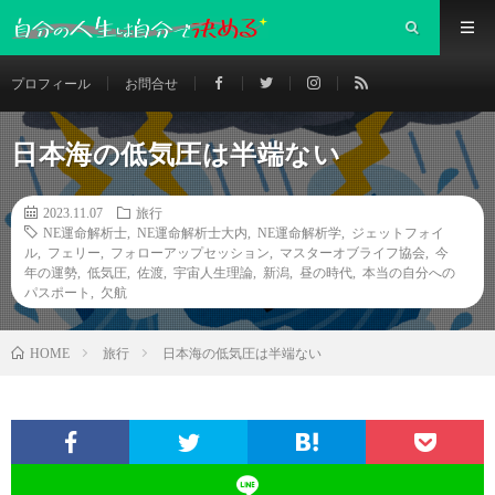
プロフィール
お問合せ
日本海の低気圧は半端ない
2023.11.07
旅行
NE運命解析士
,
NE運命解析士大内
,
NE運命解析学
,
ジェットフォイ
ル
,
フェリー
,
フォローアップセッション
,
マスターオブライフ協会
,
今
年の運勢
,
低気圧
,
佐渡
,
宇宙人生理論
,
新潟
,
昼の時代
,
本当の自分への
パスポート
,
欠航
旅行
日本海の低気圧は半端ない
HOME