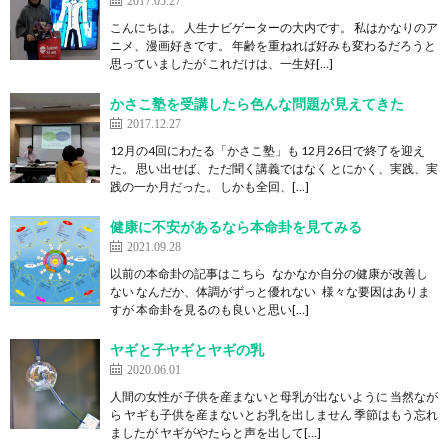
2017.05.27
こんにちは。 人生ナビゲーターの大内です。 私はかなりのア
ニメ、漫画好きです。 年齢を重ねれば好みも変わるだろうと
思っていましたが これだけは、一生好[…]
かさこ塾を受講したら色んな問題が見えてきた
2017.12.27
12月の4回にわたる「かさこ塾」も 12月26日で終了を迎え
た。 思い出せば、ただ聞く講義ではなく とにかく、実践、実
践の一か月だった。 しかも全回、[…]
健康に不安があるなら本命卦を見てみる
2021.09.28
以前の本命卦の記事はこちら なかなか自分の健康が改善し
ない なんだか、体調がずっと優れない 様々な要因はありま
すが 本命卦を見るのも良いと思い[…]
ヤギと子ヤギとヤギの乳
2020.06.01
人間の女性が 子供を産まないと母乳が出ないように 当然なが
ら ヤギも子供を産まないとお乳を出しません 季節はもう忘れ
ましたが ヤギがやたらと声を出して[…]