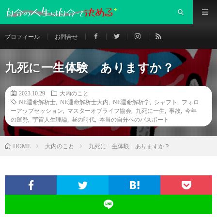
プロフィール
お問合せ
九死に一生体験 ありますか？
2023.10.29
大内のこと
NE運命解析士
,
NE運命解析士大内
,
NE運命解析学
,
シャフト
,
フォロ
ーアップセッション
,
マスターオブライフ協会
,
九死に一生
,
事故
,
今年
の運勢
,
宇宙人生理論
,
昼の時代
,
本当の自分へのパスポート
大内のこと
九死に一生体験 ありますか？
HOME