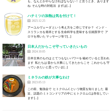
も、なんとかやらなければならない！ と言うとき、あります
ね そんな時の対処法 まずは[…]
ハチミツの加熱は気を付けて！
2025.12.25
アーユルヴェーダ という考え方をご存じですか？ インド・
スリランカを発祥とする 生命科学を意味する 伝統医学で ア
ロマを用いた マッサージ等で[…]
日本人だからこそ守っていきたいもの
2024.10.05
日本古来のものは とてつもないパワーを 秘めていると言われ
ます 私たちは 昔から大事にしてきたからこそ これからも 守
っていきたいと思っていま[…]
ミネラルの鉄が大事なわけ
2023.05.13
この前、勉強会で ヒトクロムC という物質を知りました 最
近、話題の ミトコンドリアの中に ヒトクロムCは存在してい
ます […]