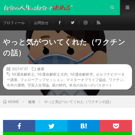
プロフィール
お問合せ
やっと気がついてくれた（ワクチン
の話）
2023.07.07
健康
NE運命解析士
,
NE運命解析士大内
,
NE運命解析学
,
セルフナビゲータ
ー講座
,
フォローアップセッション
,
マスターオブライフ協会
,
ワクチン
,
今年の運勢
,
宇宙人生理論
,
昼の時代
,
本当の自分へのパスポート
健康
やっと気がついてくれた（ワクチンの話）
HOME