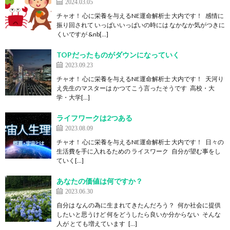
2024.03.05
チャオ！ 心に栄養を与えるNE運命解析士 大内です！ 感情に
振り回されて いっぱいいっぱいの時には なかなか気がつきに
くいですが &nb[…]
TOPだったものがダウンになっていく
2023.09.23
チャオ！ 心に栄養を与えるNE運命解析士 大内です！ 天河り
え先生のマスターは かつてこう言ったそうです 高校・大
学・大学[…]
ライフワークは2つある
2023.08.09
チャオ！ 心に栄養を与えるNE運命解析士 大内です！ 日々の
生活費を手に入れるための ライスワーク 自分が望む事をし
ていく[…]
あなたの価値は何ですか？
2023.06.30
自分は なんの為に生まれてきたんだろう？ 何か社会に提供
したいと思うけど 何をどうしたら良いか分からない そんな
人が とても増えています […]