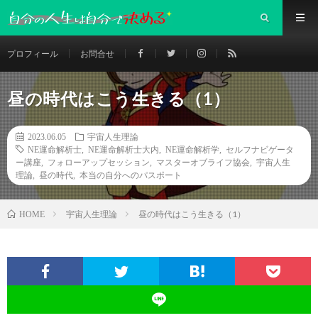
プロフィール
お問合せ
昼の時代はこう生きる（1）
2023.06.05
宇宙人生理論
NE運命解析士
,
NE運命解析士大内
,
NE運命解析学
,
セルフナビゲータ
ー講座
,
フォローアップセッション
,
マスターオブライフ協会
,
宇宙人生
理論
,
昼の時代
,
本当の自分へのパスポート
宇宙人生理論
昼の時代はこう生きる（1）
HOME