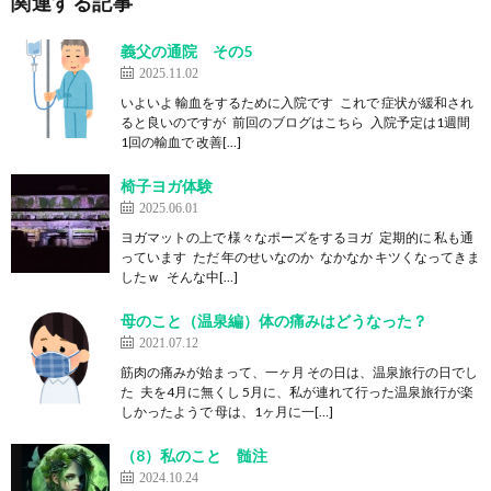
関連する記事
義父の通院 その5
2025.11.02
いよいよ 輸血をするために入院です これで 症状が緩和され
ると良いのですが 前回のブログはこちら 入院予定は1週間
1回の輸血で 改善[…]
椅子ヨガ体験
2025.06.01
ヨガマットの上で 様々なポーズをするヨガ 定期的に 私も通
っています ただ 年のせいなのか なかなか キツくなってきま
したｗ そんな中[…]
母のこと（温泉編）体の痛みはどうなった？
2021.07.12
筋肉の痛みが始まって、一ヶ月 その日は、温泉旅行の日でし
た 夫を4月に無くし 5月に、私が連れて行った温泉旅行が楽
しかったようで 母は、1ヶ月に一[…]
（8）私のこと 髄注
2024.10.24