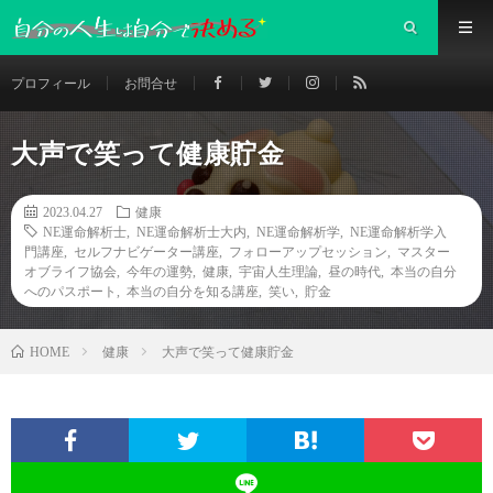
プロフィール
お問合せ
大声で笑って健康貯金
2023.04.27
健康
NE運命解析士
,
NE運命解析士大内
,
NE運命解析学
,
NE運命解析学入
門講座
,
セルフナビゲーター講座
,
フォローアップセッション
,
マスター
オブライフ協会
,
今年の運勢
,
健康
,
宇宙人生理論
,
昼の時代
,
本当の自分
へのパスポート
,
本当の自分を知る講座
,
笑い
,
貯金
健康
大声で笑って健康貯金
HOME