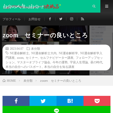
プロフィール
お問合せ
zoom セミナーの良いところ
2023.04.07
未分類
NE運命解析士
,
NE運命解析士大内
,
NE運命解析学
,
NE運命解析学入
門講座
,
zoom
,
セミナー
,
セルフナビゲーター講座
,
フォローアップセッ
ション
,
マスターオブライフ協会
,
今年の運勢
,
宇宙人生理論
,
昼の時代
,
本当の自分へのパスポート
,
本当の自分を知る講座
未分類
zoom セミナーの良いところ
HOME