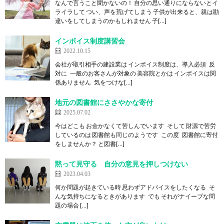
なんで言うこと聞かないの！ 自分の思い通りにならないとイ
ライラして つい、声を荒げてしまう 子供が出来ると、親は勘
違いをしてしまうのかもしれません 子[…]
インボイス制度講習会
2022.10.15
会社が取引相手の建設業は インボイス制度は、導入必須 反
対に 一般のお客さんが対象の 美容院とかは インボイスは関
係ありません 気をつけな[…]
地元の図書館にささやかな寄付
2025.07.02
今はどこも お金かなくて苦しんでいます そして 財源で苦労
しているのは 図書館も同じのようです この度 図書館に寄付
をしませんか？ と図書[…]
黙って見守る 自分の意見を押しつけない
2023.04.03
何か問題が起きている時 思わずアドバイスをしたくなる そ
んな気持ちになるときがあります でも それがナイーブな問
題の場合 […]