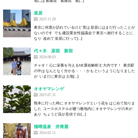
地には 紫陽花 紫陽花 紫[…]
皇居
2025.11.29
東京に何度か訪れているけど 実は 皇居にはまだ行ったことが
ないのです でも 建設業女性協議会で 東京へ旅行することに
なり 改めて 皇居に行って[…]
代々木 原宿 新宿
2024.08.03
チャオ！ 心に栄養を与えるNE運命解析士 大内です！ 東京駅
の中は なんとなく分かる・・・かも というようになりました
が いまだに東京は 土地[…]
オオヤマレンゲ
2025.07.31
熊本に行った時に オオヤマレンゲという花を はじめて知りま
した ユースホステルが建つ敷地内に オオヤマレンゲの木が
あり ちょうど花が見頃で 白[…]
猫啼温泉 井筒屋
2024.02.11