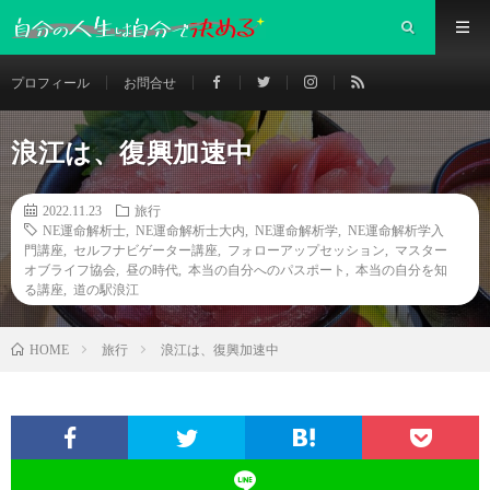
プロフィール
お問合せ
浪江は、復興加速中
2022.11.23
旅行
NE運命解析士
,
NE運命解析士大内
,
NE運命解析学
,
NE運命解析学入
門講座
,
セルフナビゲーター講座
,
フォローアップセッション
,
マスター
オブライフ協会
,
昼の時代
,
本当の自分へのパスポート
,
本当の自分を知
る講座
,
道の駅浪江
旅行
浪江は、復興加速中
HOME