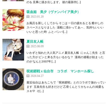
のを 見事に描き出します。 彼の最新作[…]
吸血姫 美夕（ヴァンパイア美夕）
2023.01.20
お風呂を新しくしてから そこは 一日の疲れをとる 癒やしの
スペースとなりました 湯船に浸かって あ～、気持ちいいい
いいと思った時 ふと バンパ[…]
夏目友人帳
2025.06.09
いわずと知れた大人気アニメ 夏目友人帳 にゃんこ先生 と言
った方が ピンと来る方もいるかな？ 漫画の連載が始まった
のが なんと2007年 […]
呪術廻戦ｘ仙台市 コラボ マンホール探し
2026.04.27
最近仙台は あちこちで「呪術廻戦」とのコラボで 賑わってい
ます 五条先生も好きだけど 乙骨くんとリカちゃんの 純愛も
スキ💛 そ[…]