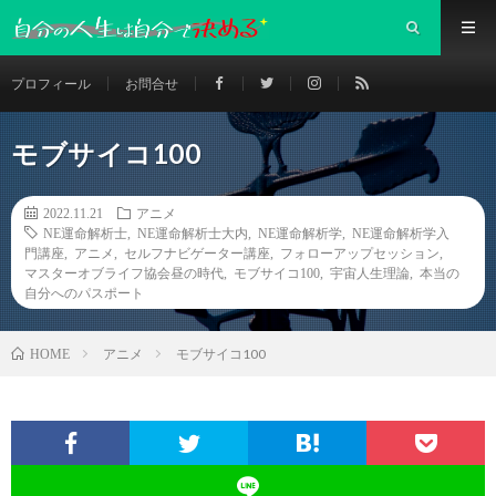
プロフィール
お問合せ
モブサイコ100
2022.11.21
アニメ
NE運命解析士
,
NE運命解析士大内
,
NE運命解析学
,
NE運命解析学入
門講座
,
アニメ
,
セルフナビゲーター講座
,
フォローアップセッション
,
マスターオブライフ協会昼の時代
,
モブサイコ100
,
宇宙人生理論
,
本当の
自分へのパスポート
アニメ
モブサイコ100
HOME