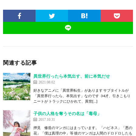
関連する記事
異世界行ったら本気出す、前に本気だせ
2021.08.02
好きなアニメに「異世界転生」があります サブタイトルが
「異世界行ったら、本気出す」なのです 34才、引きこもり
ニートが トラックにひかれて、異世[…]
子供の人格を奪うその名は「毒母」
2017.10.31
押見 修造のマンガにはまっています。 「ハピネス」「悪の
花」「僕は真理の中」等 彼のマンガは人間のドロドロしたも