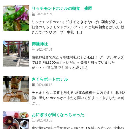
リッチモンドホテルの朝食 盛岡
2025.02.09
リッチモンドホテルに泊まるときは なにげに朝食が楽しみ
仙台の リッチモンドホテルプレミアは 無料朝食とはいえ 焼
きたてパンや スープ 牛乳 […]
御釜神社
2026.07.04
鹽竈神社まで来たら 御釜神社に行かねば！ グーグルマップ
では 距離は200ｍくらいだから 楽勝と思っていました
が・・・ 道は道でも 延々と続く[…]
さくらポートホテル
2024.06.12
チャオ！ 心に栄養を与えるNE運命解析士 大内です！ 北上駅
側に 新しいホテルが出来たと聞いて 泊まって来ました 名前
は […]
おにぎりが固くなっちゃった
2026.03.05
車で旅行の時は 予め家からおにぎりを持って行って 途中の