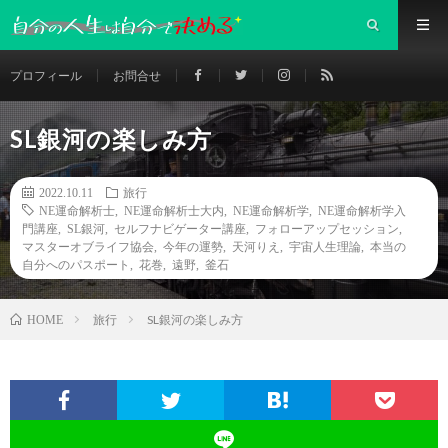
プロフィール
お問合せ
SL銀河の楽しみ方
2022.10.11
旅行
NE運命解析士
,
NE運命解析士大内
,
NE運命解析学
,
NE運命解析学入
門講座
,
SL銀河
,
セルフナビゲーター講座
,
フォローアップセッション
,
マスターオブライフ協会
,
今年の運勢
,
天河りえ
,
宇宙人生理論
,
本当の
自分へのパスポート
,
花巻
,
遠野
,
釜石
旅行
SL銀河の楽しみ方
HOME