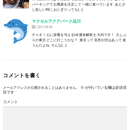
パーキングで お蕎麦を注文して 一緒に食べています あと少
し欲しい時に おにぎりってち[…]
マクセルアクアパーク品川
2023.09.06
チャオ！ 心に栄養を与えるNE運命解析士 大内です！ 久しぶ
りの東京 どこに行こうかな？ 東京って 見所が沢山あって 迷
うんだよね そんな[…]
コメントを書く
※
が付いている欄は必須項
メールアドレスが公開されることはありません。
目です
コメント