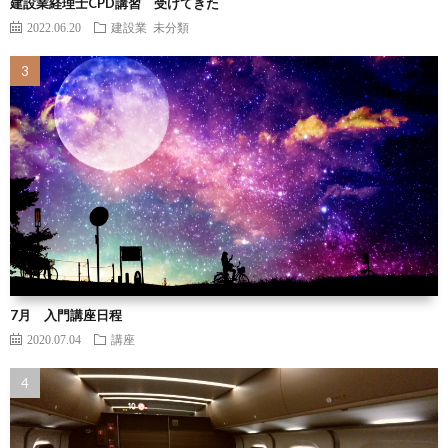
建設業経理士CPD講習 受けてきた
2022.06.20
建設業
未分類
7月 入門講座日程
2020.07.04
講座