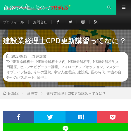
プロフィール
お問合せ
建設業経理士CPD更新講習ってなに？
2022.06.19
建設業
NE運命解析士
,
NE運命解析士大内
,
NE運命解析学
,
NE運命解析学入
門講座
,
セルフナビゲーター講座
,
フォローアップセッション
,
マスター
オブライフ協会
,
今年の運勢
,
宇宙人生理論
,
建設業
,
昼の時代
,
本当の自
分へのパスポート
,
経理士
建設業
建設業経理士CPD更新講習ってなに？
HOME