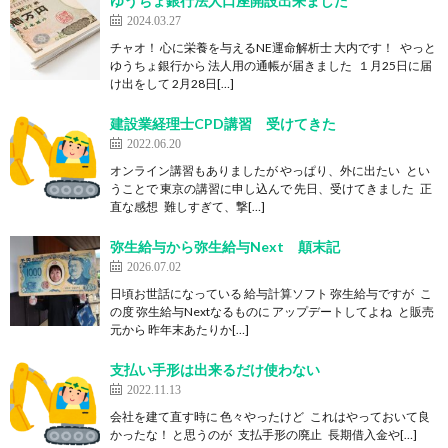
ゆうちょ銀行法人口座開設出来ました
2024.03.27
チャオ！ 心に栄養を与えるNE運命解析士 大内です！ やっと
ゆうちょ銀行から 法人用の通帳が届きました １月25日に届
け出をして 2月28日[…]
建設業経理士CPD講習 受けてきた
2022.06.20
オンライン講習もありましたが やっぱり、外に出たい とい
うことで 東京の講習に申し込んで 先日、受けてきました 正
直な感想 難しすぎて、撃[…]
弥生給与から弥生給与Next 顛末記
2026.07.02
日頃お世話になっている 給与計算ソフト 弥生給与ですが こ
の度 弥生給与Nextなるものに アップデートしてよね と販売
元から 昨年末あたりか[…]
支払い手形は出来るだけ使わない
2022.11.13
会社を建て直す時に 色々やったけど これはやっておいて良
かったな！ と思うのが 支払手形の廃止 長期借入金や[…]