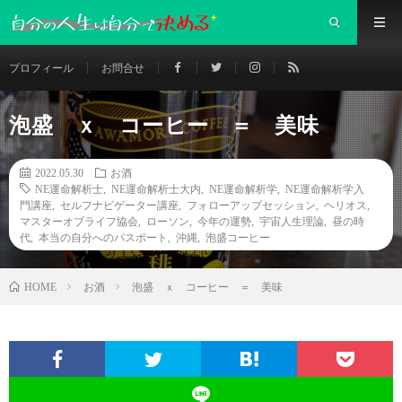
プロフィール
お問合せ
泡盛 ｘ コーヒー ＝ 美味
2022.05.30
お酒
NE運命解析士
,
NE運命解析士大内
,
NE運命解析学
,
NE運命解析学入
門講座
,
セルフナビゲーター講座
,
フォローアップセッション
,
ヘリオス
,
マスターオブライフ協会
,
ローソン
,
今年の運勢
,
宇宙人生理論
,
昼の時
代
,
本当の自分へのパスポート
,
沖縄
,
泡盛コーヒー
お酒
泡盛 ｘ コーヒー ＝ 美味
HOME