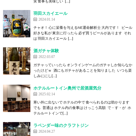
実 食事も美味しい […]
羽田スカイエール
2024.01.14
チャオ！ 心に栄養を与えるNE運命解析士 大内です！ ビール
好きな私が 東京に行ったら 必ず買うビールがあります それ
は 羽田スカイエール […]
酒ガチャ体験
2022.03.07
ガチャっていったら オンラインゲームのガチャしか知らなか
ったけどｗ 酒にもガチャがあることを知りました いつも楽
しみににし[…]
ホテルルートイン奥州で居酒屋気分
2025.02.14
寒い外に出ないで ホテルの中で 食べられるのは助かります
でも 普通は ホテル内の食事は けっこう高額 で・す・が ホ
テルルートインで[…]
ラベンダー味のクラフトジン
2024.04.27