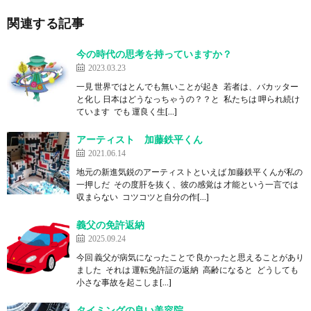
関連する記事
今の時代の思考を持っていますか？
2023.03.23
一見 世界ではとんでも無いことが起き 若者は、バカッター
と化し 日本はどうなっちゃうの？？と 私たちは 呷られ続け
ています でも 運良く生[…]
アーティスト 加藤鉄平くん
2021.06.14
地元の新進気鋭のアーティストといえば 加藤鉄平くんが私の
一押しだ その度肝を抜く、彼の感覚は 才能という一言では
収まらない コツコツと自分の作[…]
義父の免許返納
2025.09.24
今回 義父が病気になったことで 良かったと思えることがあり
ました それは 運転免許証の返納 高齢になると どうしても
小さな事故を起こしま[…]
タイミングの良い美容院