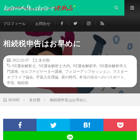
プロフィール
お問合せ
相続税申告はお早めに
2022.02.07
未分類
NE運命解析士
,
NE運命解析士大内
,
NE運命解析学
,
NE運命解析学入
門講座
,
セルフナビゲーター講座
,
フォローアップセッション
,
マスター
オブライフ協会
,
宇宙人生理論
,
昼の時代
,
本当の自分へのパスポート
,
申告
,
相続税
未分類
相続税申告はお早めに
HOME