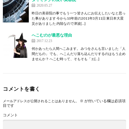
2020.05.27
昨日の美容院の事でもう一つ 皆さんにお伝えしたいなと思っ
た事があります 今から10年前の2011年3月11日 東日本大震
災がありました 内陸なので津波[…]
へこむのが最悪な理由
2017.12.23
何かあったら人間へこみます。 みつをさんも言いました「人
間だもの」 でも、へこんだり落ち込んだりするのはもう止め
ませんか？ へこむ時って、そもそも「エ[…]
コメントを書く
※
が付いている欄は必須項
メールアドレスが公開されることはありません。
目です
コメント