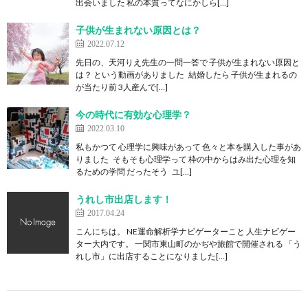
出会いました 私の本質ってなにかしら[…]
子供が生まれない原因とは？
2022.07.12
先日の、天河りえ先生の一問一答で 子供が生まれない原因と
は？ という動画がありました 結婚したら 子供が生まれるの
が当たり前 3人産んで[…]
今の時代に有効な心理学？
2022.03.10
私もかつて 心理学に興味があって 色々と本を購入した事があ
りました そもそも心理学って 枠の中からはみ出た心理を知
るための学問 だったそう ユ[…]
うれし市出店します！
2017.04.24
こんにちは。 NE運命解析学ナビゲーターこと 人生ナビゲー
ター大内です。 一関市東山町のかぢや旅館で開催される 「う
れし市」に出店することになりました[…]