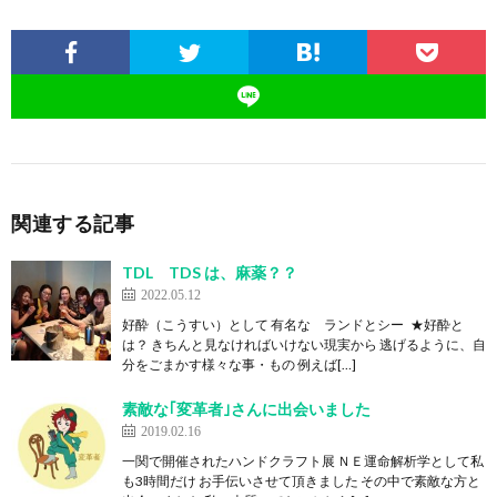
関連する記事
TDL TDS は、麻薬？？
2022.05.12
好酔（こうすい）として 有名な ランドとシー ★好酔と
は？ きちんと見なければいけない現実から 逃げるように、自
分をごまかす様々な事・もの 例えば[…]
素敵な｢変革者｣さんに出会いました
2019.02.16
一関で開催されたハンドクラフト展 ＮＥ運命解析学として私
も3時間だけ お手伝いさせて頂きました その中で素敵な方と