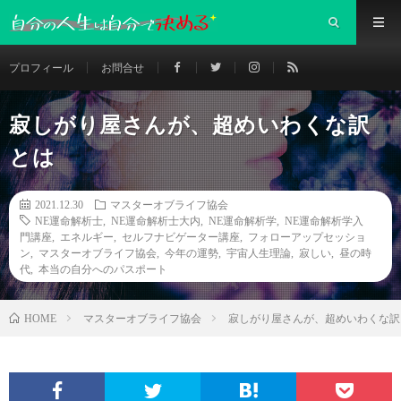
プロフィール
お問合せ
寂しがり屋さんが、超めいわくな訳
とは
2021.12.30
マスターオブライフ協会
NE運命解析士
,
NE運命解析士大内
,
NE運命解析学
,
NE運命解析学入
門講座
,
エネルギー
,
セルフナビゲーター講座
,
フォローアップセッショ
ン
,
マスターオブライフ協会
,
今年の運勢
,
宇宙人生理論
,
寂しい
,
昼の時
代
,
本当の自分へのパスポート
マスターオブライフ協会
寂しがり屋さんが、超めいわくな訳
HOME