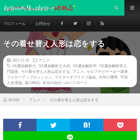
プロフィール
お問合せ
その着せ替え人形は恋をする
2021.12.18
アニメ
NE運命解析士
,
NE運命解析士大内
,
NE運命解析学
,
NE運命解析学入
門講座
,
その着せ替え人形は恋をする
,
アニメ
,
セルフナビゲーター講座
,
フォローアップセッション
,
マスターオブライフ協会
,
今年の運勢
,
宇宙
人生理論
,
昼の時代
,
本当の自分へのパスポート
アニメ
その着せ替え人形は恋をする
HOME