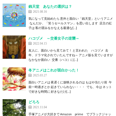
銭天堂 あなたの選択は？
2021.08.16
気になって見始めたら 意外と面白い「銭天堂」というアニメ
なんだか、「笑うセールスマン」を思い出します 店主の紅
子は 客の望みをかなえる最適な[…]
ハコヅメ ～交番女子の逆襲～
2022.04.15
友人に、面白いから見てみて！ と言われた ハコヅメ 去
年、ドラマ化されていたんですね～ アニメ版を見ていますが
なかなか面白い 交番（ハコ）に[…]
冬アニメはこれが面白かった！
2025.03.27
面白いアニメは 夜遅くに放映されるのは もはや当たり前 午
前一時過ぎとか 起きていられない・・・ でも、今は ネット
で好きな時間に 好きなだけ[…]
どろろ
2021.11.04
手塚アニメが大好きで Amazon prime でブラックジャッ