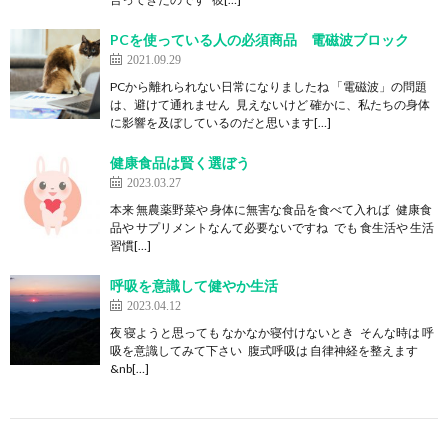
PCを使っている人の必須商品 電磁波ブロック
2021.09.29
PCから離れられない日常になりましたね 「電磁波」の問題
は、避けて通れません 見えないけど 確かに、私たちの身体
に影響を及ぼしているのだと思います[…]
健康食品は賢く選ぼう
2023.03.27
本来 無農薬野菜や 身体に無害な食品を食べて入れば 健康食
品や サプリメントなんて必要ないですね でも 食生活や 生活
習慣[…]
呼吸を意識して健やか生活
2023.04.12
夜 寝ようと思っても なかなか寝付けないとき そんな時は 呼
吸を意識してみて下さい 腹式呼吸は 自律神経を整えます
&nb[…]