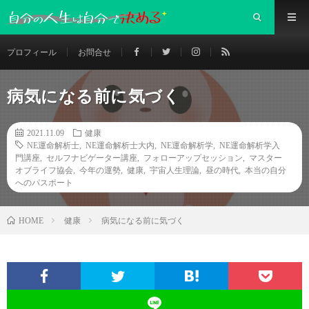
プロフィール
お問合せ
病気になる前に気づく
2021.11.09
健康
NE運命解析士
,
NE運命解析士大内
,
NE運命解析学
,
NE運命解析学入
門講座
,
セルフナビゲーター講座
,
フォローアップセッション
,
マスター
オブライフ協会
,
今年の運勢
,
健康
,
宇宙人生理論
,
昼の時代
,
本当の自分
へのパスポート
健康
病気になる前に気づく
HOME