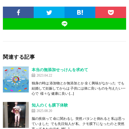
関連する記事
本当の無添加せっけんを求めて
2023.04.22
独身の時は 添加物とか無添加とか 全く興味がなかった でも
結婚して妊娠してからは 子供には体に良いものを与えたい一
心で 様々な 健康に良い […]
知人のくも膜下体験
2025.08.20
脳の疾病って 命に関わるし 突然 バタンと倒れると 私は思っ
ていました でも先日知人が 私、クモ膜下になったの と突然
言ってきたのです 彼[…]