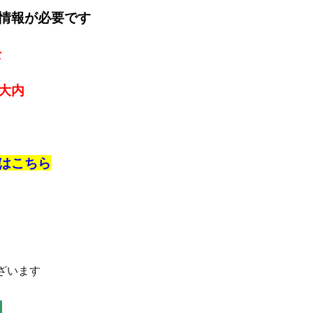
情報が必要です
士
大内
は
こちら
ざいます
】