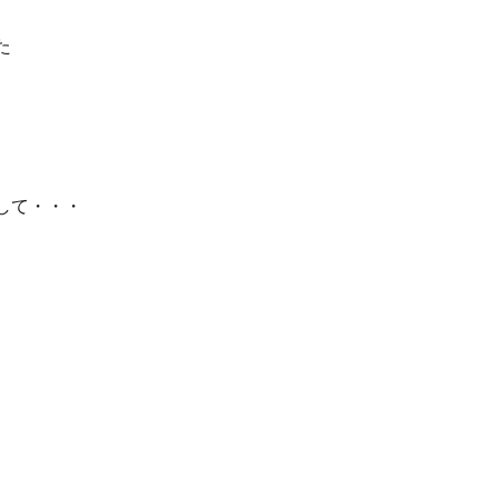
た
して・・・