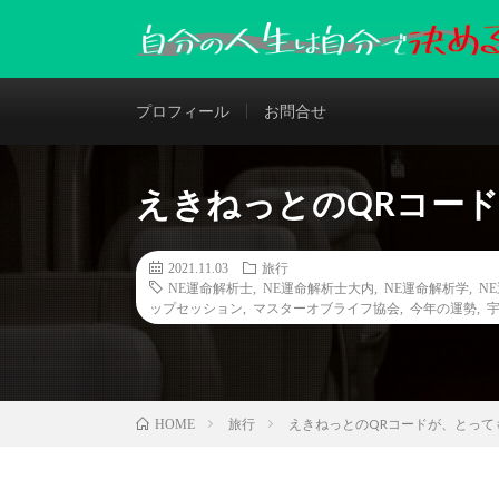
プロフィール
お問合せ
えきねっとのQRコー
2021.11.03
旅行
NE運命解析士
,
NE運命解析士大内
,
NE運命解析学
,
N
ップセッション
,
マスターオブライフ協会
,
今年の運勢
,
旅行
えきねっとのQRコードが、とって
HOME