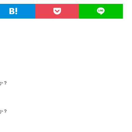
か？
か？