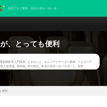
毎日ブログ更新 自分の道を一歩一歩
ドが、とっても便利
E運命解析学入門講座
,
えきねっと
,
セルフナビゲーター講座
,
フォローア
宇宙人生理論
,
新幹線
,
昼の時代
,
本当の自分へのパスポート
,
長野
も便利