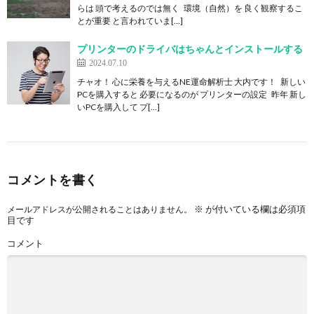
らは 頭で考えるのでは無く 環境（自然）を 良く観察するこ
とが重要 と言われていま[…]
プリンターのドライバはちゃんとインストールする
2024.07.10
チャオ！ 心に栄養を与えるNE運命解析士 大内です！ 新しい
PCを購入すると 必要になるのが プリンターの設定 昨年 新し
いPCを購入して プ[…]
コメントを書く
※
が付いている欄は必須項
メールアドレスが公開されることはありません。
目です
コメント