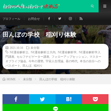
プロフィール
お問合せ
田んぼの学校 稲刈り体験
2021.10.16
未分類
NE運命解析士
,
NE運命解析士大内
,
NE運命解析学
,
NE運命解析学入
門講座
,
セルフナビゲーター講座
,
フォローアップセッション
,
マスター
オブライフ協会
,
今年の運勢
,
宇宙人生理論
,
昼の時代
,
本当の自分への
パスポート
,
田んぼ
,
稲刈り
未分類
田んぼの学校 稲刈り体験
HOME