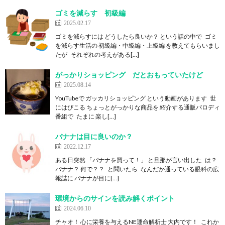
ゴミを減らす 初級編
2025.02.17
ゴミを減らすには どうしたら良いか？ という話の中で ゴミ
を減らす生活の 初級編・中級編・上級編 を教えてもらいまし
たが それぞれの考えがある[…]
がっかりショッピング だとおもっていたけど
2025.08.14
YouTubeで ガッカリショッピング という動画があります 世
にはびこる ちょっとがっかりな商品を 紹介する通販パロディ
番組で たまに 楽し[…]
バナナは目に良いのか？
2022.12.17
ある日突然 「バナナを買って！」 と旦那が言い出した は？
バナナ？ 何で？？ と聞いたら なんだか通っている眼科の広
報誌に バナナが目に[…]
環境からのサインを読み解くポイント
2024.06.10
チャオ！ 心に栄養を与えるNE運命解析士 大内です！ これか