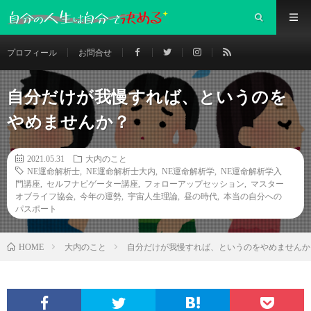
プロフィール
お問合せ
自分だけが我慢すれば、というのを
やめませんか？
2021.05.31
大内のこと
NE運命解析士
,
NE運命解析士大内
,
NE運命解析学
,
NE運命解析学入
門講座
,
セルフナビゲーター講座
,
フォローアップセッション
,
マスター
オブライフ協会
,
今年の運勢
,
宇宙人生理論
,
昼の時代
,
本当の自分への
パスポート
大内のこと
自分だけが我慢すれば、というのをやめませんか
HOME