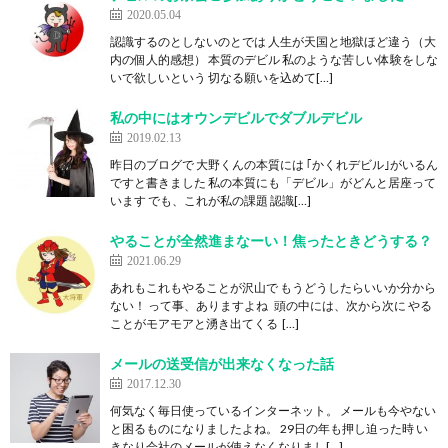
2020.05.04
認識するのとしないのとでは 人生が天国と地獄ほど違う（大
内の個人的感想） 本質のデビル 私のような苦しい体験をしな
いで欲しいという 切なる願いを込めて[…]
私の中にはオウンデビルでダブルデビル
2019.02.13
昨日のブログで 大野くんの本質には ｢かくれデビル｣がいるん
ですと書きました 私の本質にも「デビル」がどんと居座って
います でも、これが私の課題 認識[…]
やることが全然進まなーい！焦ったときどうする？
2021.06.29
あれもこれもやることが沢山で もうどうしたらいいか分から
ない！ って事、ありますよね 頭の中には、次から次に やる
ことがモアモアと湧き出てくる […]
メールの送受信が出来なくなった話
2017.12.30
何気なく毎日使っているインターネット。 メールも今やない
と困るものになりましたよね。 29日の年も押し迫った時 い
きなり会社のメールが使えなくなりまし[…]