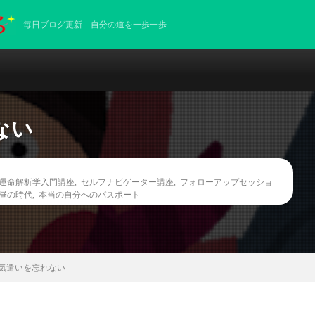
毎日ブログ更新 自分の道を一歩一歩
ない
E運命解析学入門講座
,
セルフナビゲーター講座
,
フォローアップセッショ
昼の時代
,
本当の自分へのパスポート
気遣いを忘れない