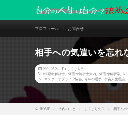
プロフィール
お問合せ
相手への気遣いを忘れ
2021.05.24
しくじり先生
NE運命解析士
,
NE運命解析士大内
,
NE運命解析学
,
N
ン
,
マスターオブライフ協会
,
今年の運勢
,
宇宙人生理論
,
大内のこと
しくじり先生
相手への
HOME