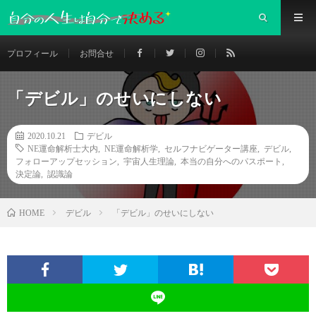
プロフィール
お問合せ
「デビル」のせいにしない
2020.10.21
デビル
NE運命解析士大内
,
NE運命解析学
,
セルフナビゲーター講座
,
デビル
,
フォローアップセッション
,
宇宙人生理論
,
本当の自分へのパスポート
,
決定論
,
認識論
デビル
「デビル」のせいにしない
HOME