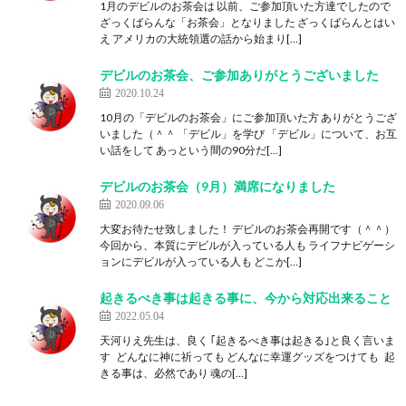
1月のデビルのお茶会は 以前、ご参加頂いた方達でしたので
ざっくばらんな「お茶会」となりました ざっくばらんとはい
え アメリカの大統領選の話から始まり[…]
デビルのお茶会、ご参加ありがとうございました
2020.10.24
10月の「デビルのお茶会」にご参加頂いた方 ありがとうござ
いました（＾＾ 「デビル」を学び 「デビル」について、お互
い話をして あっという間の90分だ[…]
デビルのお茶会（9月）満席になりました
2020.09.06
大変お待たせ致しました！ デビルのお茶会再開です（＾＾）
今回から、本質にデビルが入っている人も ライフナビゲーシ
ョンにデビルが入っている人も どこか[…]
起きるべき事は起きる事に、今から対応出来ること
2022.05.04
天河りえ先生は、良く ｢起きるべき事は起きる｣と良く言いま
す どんなに神に祈っても どんなに幸運グッズをつけても 起
きる事は、必然であり 魂の[…]