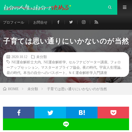
プロフィール
お問合せ
子育ては思い通りにいかないのが当然
2020.10.12
未分類
NE運命解析士大内
,
NE運命解析学
,
セルフナビゲーター講座
,
フォロ
ーアップセッション
,
マスターオブライフ協会
,
夜の時代
,
宇宙人生理論
,
昼の時代
,
本当の自分へのパスポート
,
ＮＥ運命解析学入門講座
未分類
子育ては思い通りにいかないのが当然
HOME