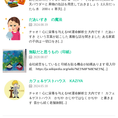
天パウダーと 果物の缶詰を用意しておきましょう 2人分だっ
たら 水 200ｃｃ 寒天[…]
だあいすき の魔法
2024.08.19
チャオ！ 心に栄養を与えるNE運命解析士 大内です！ だあい
すき という言葉が起こした 素敵な話を聞きました ある家庭
の子供は 一切口をき[…]
無駄だと思うもの（印紙）
2020.08.07
会社経営をしていると 印紙を貼る機会が結構あります 収入印
紙 https://ja.wikipedia.org/wiki/%E5%8F%8E%E5%[…]
カフェ＆ゲストハウス KAZIYA
2024.05.18
チャオ！ 心に栄養を与えるNE運命解析士 大内です！ カフェ
＆ゲストハウス かぢや かじやではなく かぢや と書きま
す 昔から続く老舗旅館[…]