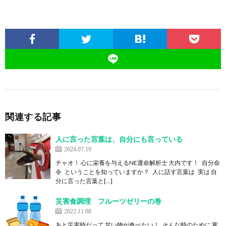
関連する記事
人に言った言葉は、自分にも言っている
2024.07.19
チャオ！ 心に栄養を与えるNE運命解析士 大内です！ 自分命
令 ということを知っていますか？ 人に話す言葉は 実は 自
分に言った言葉と[…]
災害食調理 フルーツゼリーの巻
2022.11.08
あと災害時だって 甘い物が食べたい！ そんな時のために 寒