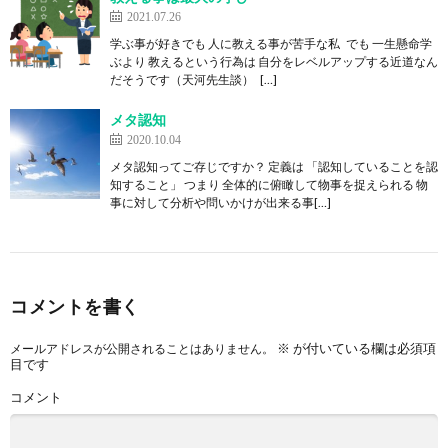
2021.07.26
学ぶ事が好きでも 人に教える事が苦手な私 でも 一生懸命学
ぶより 教えるという行為は 自分をレベルアップする近道なん
だそうです（天河先生談） […]
メタ認知
2020.10.04
メタ認知ってご存じですか？ 定義は 「認知していることを認
知すること」 つまり 全体的に俯瞰して物事を捉えられる 物
事に対して分析や問いかけが出来る事[…]
コメントを書く
※
が付いている欄は必須項
メールアドレスが公開されることはありません。
目です
コメント