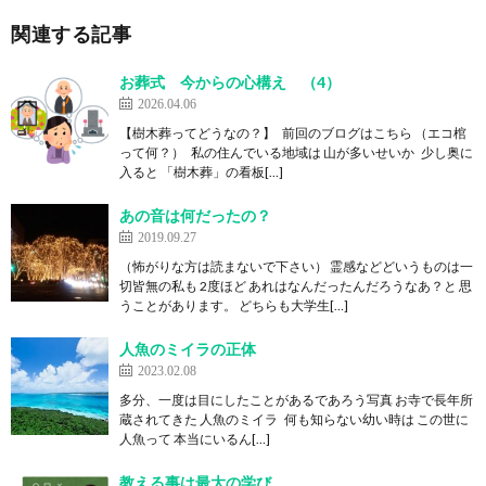
関連する記事
お葬式 今からの心構え （4）
2026.04.06
【樹木葬ってどうなの？】 前回のブログはこちら （エコ棺
って何？） 私の住んでいる地域は 山が多いせいか 少し奥に
入ると 「樹木葬」の看板[…]
あの音は何だったの？
2019.09.27
（怖がりな方は読まないで下さい） 霊感などどいうものは一
切皆無の私も 2度ほど あれはなんだったんだろうなあ？と 思
うことがあります。 どちらも大学生[…]
人魚のミイラの正体
2023.02.08
多分、一度は目にしたことがあるであろう写真 お寺で長年所
蔵されてきた 人魚のミイラ 何も知らない幼い時は この世に
人魚って 本当にいるん[…]
教える事は最大の学び