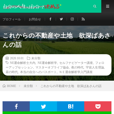
プロフィール
お問合せ
これからの不動産や土地 欲深ばあさ
んの話
2020.10.01
未分類
NE運命解析士大内
,
NE運命解析学
,
セルフナビゲーター講座
,
フォロ
ーアップセッション
,
マスターオブライフ協会
,
夜の時代
,
宇宙人生理論
,
昼の時代
,
本当の自分へのパスポート
,
ＮＥ運命解析学入門講座
未分類
これからの不動産や土地 欲深ばあさんの話
HOME