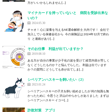
方が いいかもしれません […]
マイナカードを持っていないと 病院を受診出来な
いの？
2024.05.30
チャオ！ 心に栄養を与えるNE運命解析士 大内です！ 会社で
加入している保健会社から 今の保険証は 2024年12月で終わ
り と連絡があり[…]
そのお仕事 利益が出ていますか？
2019.08.10
ある方が 自分の事業が少子化の波を受けて 経営内容が芳しく
なく どうしたものか？と悩んでらした。 利益は出ています
か？の質問に どうしても赤が出てしま[…]
シベリアンハスキーを飼いたい（2）
2023.01.24
シベリアンハスキーの子犬を飼い始めましたが 何の知識も無
かったために 今思うと 沢山のやらかしがありました まずは
シベリアンハスキー イコー[…]
詐欺対策 アプリ