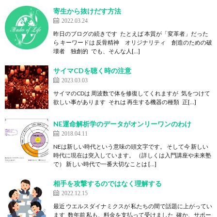
寄生から抜けだす方法
2022.03.24
昨日のブログの続きです たとえば 本質が「変革者」だった
ら キーワードは 反骨精神 オリジナリティ 創造のための破
壊者 独創的 でも、そんな人[…]
サイマCDを聴く時の注意
2023.03.03
サイマのCDは 周波数で体を修復してくれますが 気をつけて
欲しい事があります それは 再生する機器の種類 正[…]
NE運命解析学のデータがオンリーワンのわけ
2018.04.11
NEは新しい時代という意味の頭文字です。 そして今 新しい
時代に現在は突入しています。 （詳しくは入門講座や未来塾
で） 新しい時代で一番大切なことは […]
相手を攻撃するのではなく理解する
2022.12.15
最近 ウエルスダイナミクスが 私たちの間で話題に上がってい
ます 数年前 私も、料金を支払って受けました 確か、サポー