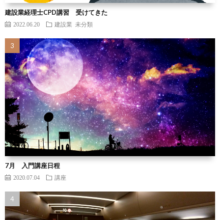
建設業経理士CPD講習 受けてきた
2022.06.20
建設業
未分類
7月 入門講座日程
2020.07.04
講座