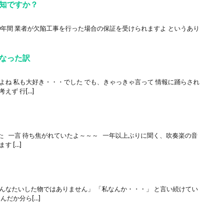
知ですか？
0年間 業者が欠陥工事を行った場合の保証を受けられますよ というあり
なった訳
よね 私も大好き・・・でした でも、きゃっきゃ言って 情報に踊らされ
えず 行[…]
た 一言 待ち焦がれていたよ～～～ 一年以上ぶりに聞く、吹奏楽の音
 […]
んなたいした物ではありません」 「私なんか・・・」 と言い続けてい
んだか分ら[…]