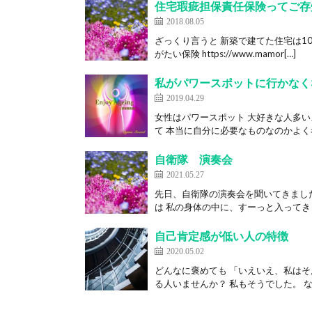
住宅瑕疵担保責任保険ってご存
2018.08.05
ざっくり言うと 新築で建てた住宅は1
がたい保険 https://www.mamor[…]
私がパワースポットに行かなく
2019.04.29
女性はパワースポット 大好きな人多い
て 本当に自分に必要なものなのかよく考
自衛隊 演奏会
2021.05.27
先日、自衛隊の演奏会を聞いてきまし
は 私の身体の中に、すーっと入ってきます
自己肯定感が低い人の特徴
2020.05.02
どんなに褒めても 「いえいえ、私はそ
る人いませんか？ 私もそうでした。 な